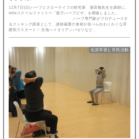
12月7日(日)ハーブとスローライフの研究家 瀧田勉先生を講師に、
tetteスクールファミリー「親子ハーブピザ」を開催しました。
ハーブ専門家がプロデュースす
るクッキング講座として、講師厳選の食材が並べられわくわくな雰
囲気でスタート！ 生地へイタリアンパセリなど...
生涯学習と市民活動