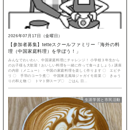
2026年07月17日（金曜日）
【参加者募集】tetteスクールファミリー「海外の料
理（中国家庭料理）を学ぼう！」
みんなでわいわい、中国家庭料理にチャレンジ！ 小学校３年生から
のお子様も大歓迎！おいしい料理を一緒に作って食べましょう♪ 講座
の内容（メニュー） ・中国の家庭料理を楽しく作ります 〇 エビチ
リ 〇 手羽のコーラ煮〇 中国東北風味ジャガイモ前菜 〇 きゅう
りの和え物 〇 トマト卵スープ〇 ごはん 日...
生涯学習と市民活動