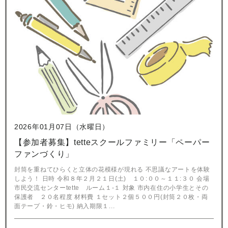
2026年01月07日（水曜日）
【参加者募集】tetteスクールファミリー「ペーパー
ファンづくり」
封筒を重ねてひらくと立体の花模様が現れる 不思議なアートを体験
しよう！ 日時 令和８年２月２１日(土) １０:００～１１:３０ 会場
市民交流センターtette ルーム１-１ 対象 市内在住の小学生とその
保護者 ２０名程度 材料費 １セット２個５００円(封筒２０枚・両
面テープ・鈴・ヒモ) 納入期限１...