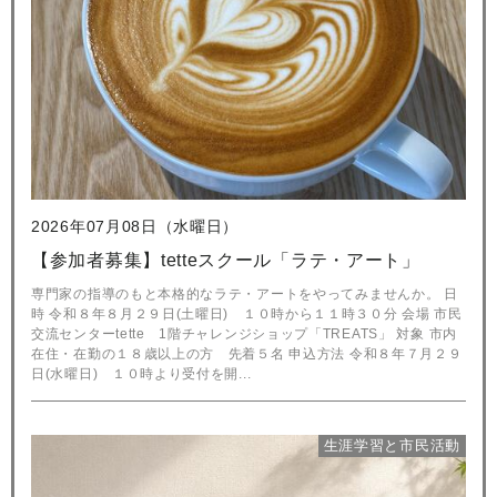
2026年07月08日（水曜日）
【参加者募集】tetteスクール「ラテ・アート」
専門家の指導のもと本格的なラテ・アートをやってみませんか。 日
時 令和８年８月２９日(土曜日) １０時から１１時３０分 会場 市民
交流センターtette 1階チャレンジショップ「TREATS」 対象 市内
在住・在勤の１８歳以上の方 先着５名 申込方法 令和８年７月２９
日(水曜日) １０時より受付を開...
生涯学習と市民活動