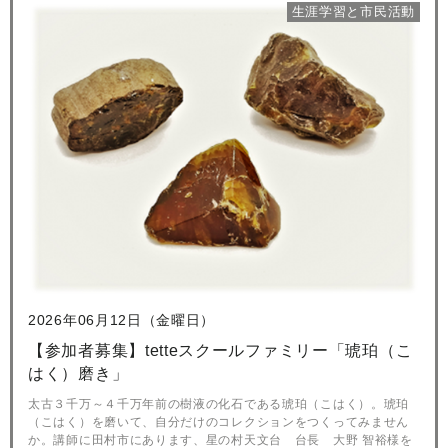
生涯学習と市民活動
2026年06月12日（金曜日）
【参加者募集】tetteスクールファミリー「琥珀（こ
はく）磨き」
太古３千万～４千万年前の樹液の化石である琥珀（こはく）。琥珀
（こはく）を磨いて、自分だけのコレクションをつくってみません
か。講師に田村市にあります、星の村天文台 台長 大野 智裕様を