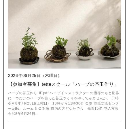
2026年06月25日（木曜日）
【参加者募集】tetteスクール「ハーブの苔玉作り」
ハーブの苔玉作りHP.pdf ハーブインストラクターの指導のもと世界
に一つだけのハーブを使った苔玉づくりをやってみませんか。 日時
令和8年7月25日(土曜日) 10時から11時30分 会場 市民交流センタ
ーtette ルーム３-2 対象 市内の方どなたでも 先着15名 申込方法
令和8年6月26日...