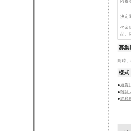
内容
決定
代金
品、
募集
随時、
様式
須賀
雑誌
納税確