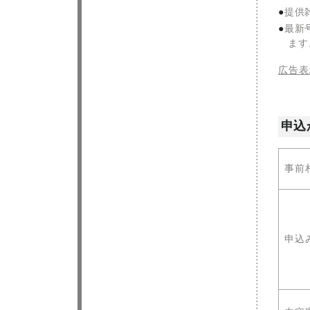
提供
最新
ます
広告表
申込
事前
申込