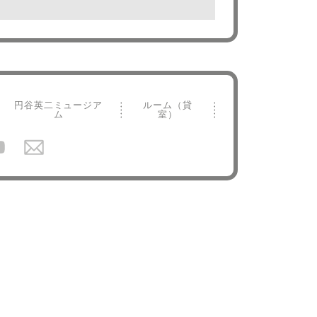
円谷英二ミュージア
ルーム（貸
ム
室）