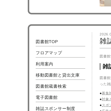
2026.
雑
図書館TOP
フロアマップ
図書館
利用案内
雑
移動図書館と貸出文庫
図書館
った雑
図書館蔵書検索
募集
電子図書館
対象
スポ
雑誌スポンサー制度
広告