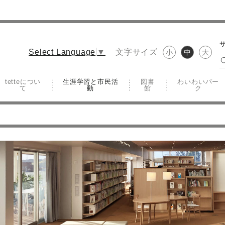
文字サイズ
Select Language
▼
小
中
大
tetteについ
生涯学習と市民活
図書
わいわいパー
て
動
館
ク