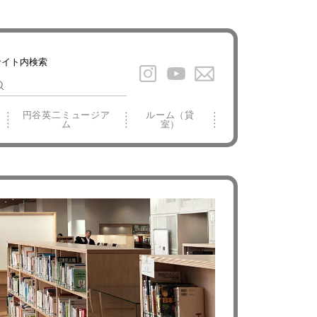
円谷英二ミュージア
ルーム（貸
ム
室）